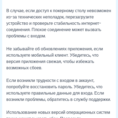
В случае, если доступ к покерному столу невозможен
из-за технических неполадок, перезагрузите
устройство и проверьте стабильность интернет-
соединения. Плохое соединение может вызвать
проблемы с входом.
Не забывайте об обновлениях приложения, если
используете мобильный клиент. Убедитесь, что
версия приложения свежая, чтобы избежать
возможных сбоев.
Если возникли трудности с входом в аккаунт,
попробуйте восстановить пароль. Убедитесь, что
используете правильные данные для входа. Если
возникли проблемы, обратитесь в службу поддержки.
Использование новых версий операционных систем