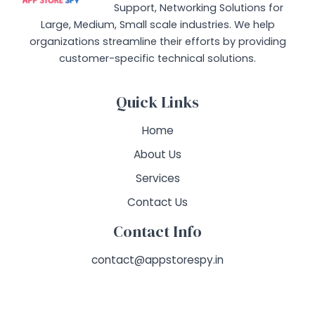
Support, Networking Solutions for
Large, Medium, Small scale industries. We help
organizations streamline their efforts by providing
customer-specific technical solutions.
Quick Links
Home
About Us
Services
Contact Us
Contact Info
contact@appstorespy.in