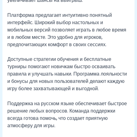
увеличивает шансы на выигрыш.
Платформа предлагает интуитивно понятный
интерфейс. Широкий выбор настольных и
мобильных версий позволяет играть в любое время
и в любом месте. Это удобно для игроков,
предпочитающих комфорт в своих сессиях.
Доступные стратегии обучения и бесплатные
турниры помогают новичкам быстро осваивать
правила и улучшать навыки. Программа лояльности
и бонусы для новых пользователей делают каждую
игру более захватывающей и выгодной.
Поддержка на русском языке обеспечивает быстрое
решение любых вопросов. Команда поддержки
всегда готова помочь, что создает приятную
атмосферу для игры.