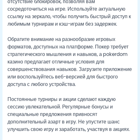
отсутствие блокировок, позволяя вам
сосредоточиться на игре. Используйте актуальную
ссылку на зеркало, чтобы получить быстрый доступ к
любимым турнирам и кэш-играм без задержек.
Обратите внимание на разнообразие игровых
форматов, доступных на платформе. Покер требует
стратегического мышления и навыков, а
pokerdom
казино
предлагает отличные условия для
совершенствования навыков. Загрузите приложение
или воспользуйтесь веб-версией для быстрого
доступа с любого устройства.
Постоянные турниры и акции сделают каждую
сессию увлекательной. Регулярные бонусы и
специальные предложения привносят
дополнительный азарт в игру. Не упустите шанс
улучшить свою игру и заработать, участвуя в акциях.