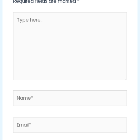
Required fields are marked
*
Type
here..
Name*
Email*