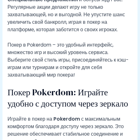
Регулярные акции делают игру не только
захватывающей, но и выгодной. Не упустите шанс
увеличить свой банкролл, играя в покер на
платформе, которая заботится о своих игроках.
Покер в Pokerdom – это удобный интерфейс,
множество игр и высокий уровень сервиса.
Выберите свой стиль игры, присоединяйтесь к кэш-
играм или турнирам и откройте для себя
захватывающий мир покера!
Покер Pokerdom: Играйте
удобно с доступом через зеркало
Играйте в покер на
Pokerdom
с максимальным
комфортом благодаря доступу через зеркало. Это
решение обеспечивает стабильное соединение и