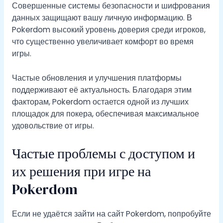
Совершенные системы безопасности и шифрования
данных защищают вашу личную информацию. В
Pokerdom высокий уровень доверия среди игроков,
что существенно увеличивает комфорт во время
игры.
Частые обновления и улучшения платформы
поддерживают её актуальность. Благодаря этим
факторам, Pokerdom остается одной из лучших
площадок для покера, обеспечивая максимальное
удовольствие от игры.
Частые проблемы с доступом и
их решения при игре на
Pokerdom
Если не удаётся зайти на сайт Pokerdom, попробуйте